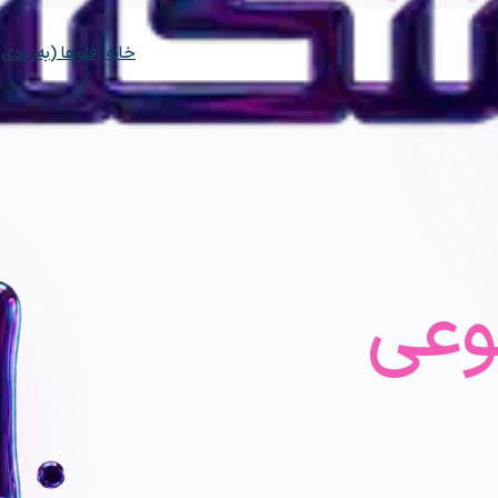
خانه
فلوها (به‌زودی)
وعی